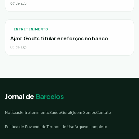
07 de ago.
ENTRETENIMENTO
Ajax: Godts titular e reforços no banco
06 de ago.
Jornal de
Barcelos
Notícias
Entretenimento
Saúde
Geral
Quem Somos
Contato
Política de Privacidade
Termos de Uso
Arquivo completo