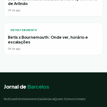
de Arlindo
09 de ago.
ENTRETENIMENTO
Betis x Bournemouth: Onde ver, horário e
escalações
08 de ago.
Jornal de
Barcelos
Notícias
Entretenimento
Saúde
Geral
Quem Somos
Contato