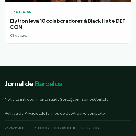
NOTÍCIAS
Elytron leva 10 colaboradores à Black Hat e DEF
CON
08 de ago.
Jornal de
Barcelos
Notícias
Entretenimento
Saúde
Geral
Quem Somos
Contato
Política de Privacidade
Termos de Uso
Arquivo completo
© 2026 Jornal de Barcelos. Todos os direitos reservados.