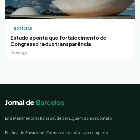
NOTÍCIAS
Estudo aponta que fortalecimento do
Congresso reduz transparência
08 de ago.
Jornal de
Barcelos
Entretenimento
Notícias
Saúde
Geral
Quem Somos
Contato
Política de Privacidade
Termos de Uso
Arquivo completo