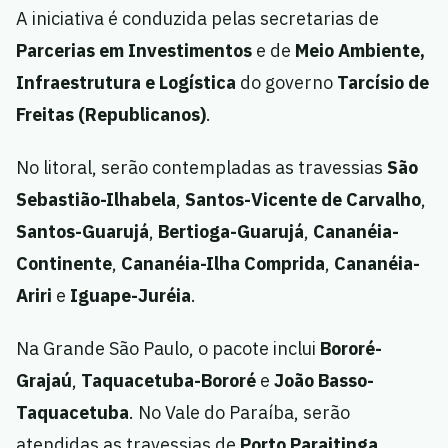
A iniciativa é conduzida pelas secretarias de
Parcerias em Investimentos
e de
Meio Ambiente,
Infraestrutura e Logística
do governo
Tarcísio de
Freitas (Republicanos)
.
No litoral, serão contempladas as travessias
São
Sebastião-Ilhabela
,
Santos-Vicente de Carvalho
,
Santos-Guarujá
,
Bertioga-Guarujá
,
Cananéia-
Continente
,
Cananéia-Ilha Comprida
,
Cananéia-
Ariri
e
Iguape-Juréia
.
Na Grande São Paulo, o pacote inclui
Bororé-
Grajaú
,
Taquacetuba-Bororé
e
João Basso-
Taquacetuba
. No Vale do Paraíba, serão
atendidas as travessias de
Porto Paraitinga
,